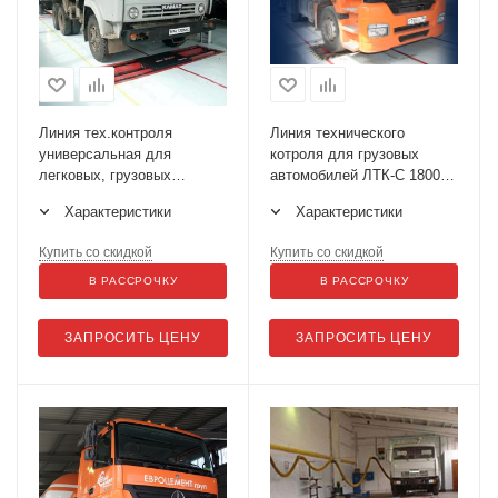
Линия тех.контроля
Линия технического
универсальная для
котроля для грузовых
легковых, грузовых
автомобилей ЛТК-С 18000
автомобилей и
(НСК)
Характеристики
Характеристики
микроавтобусов до 16 т на
ось ЛТК-С 16000.02
Купить со скидкой
Купить со скидкой
В РАССРОЧКУ
В РАССРОЧКУ
ЗАПРОСИТЬ ЦЕНУ
ЗАПРОСИТЬ ЦЕНУ