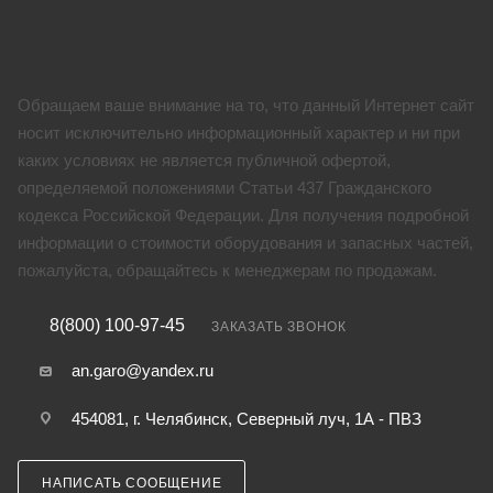
Обращаем ваше внимание на то, что данный Интернет сайт
носит исключительно информационный характер и ни при
каких условиях не является публичной офертой,
определяемой положениями Статьи 437 Гражданского
кодекса Российской Федерации. Для получения подробной
информации о стоимости оборудования и запасных частей,
пожалуйста, обращайтесь к менеджерам по продажам.
8(800) 100-97-45
ЗАКАЗАТЬ ЗВОНОК
an.garo@yandex.ru
454081, г. Челябинск, Северный луч, 1А - ПВЗ
НАПИСАТЬ СООБЩЕНИЕ