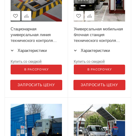
Стационарная
Универсальная мобильная
универсальная линия
блочная станция
технического контроля
технического контроля
ЛТК-13УП-СП-11
легковых и грузовых
Характеристики
Характеристики
автомобилей ЛТК-МБ
10000
Купить со скидкой
Купить со скидкой
В РАССРОЧКУ
В РАССРОЧКУ
ЗАПРОСИТЬ ЦЕНУ
ЗАПРОСИТЬ ЦЕНУ