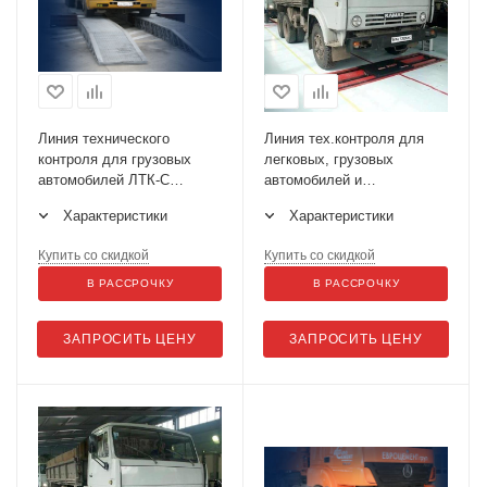
Линия технического
Линия тех.контроля для
контроля для грузовых
легковых, грузовых
автомобилей ЛТК-С
автомобилей и
16000.02 (НСК)
микроавтобусов до 13 т на
Характеристики
Характеристики
ось ЛТК-С 13000.01
Купить со скидкой
Купить со скидкой
В РАССРОЧКУ
В РАССРОЧКУ
ЗАПРОСИТЬ ЦЕНУ
ЗАПРОСИТЬ ЦЕНУ