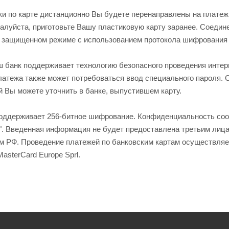
ки по карте дистанционно Вы будете перенаправлены на плате
алуйста, приготовьте Вашу пластиковую карту заранее. Соеди
 защищенном режиме с использованием протокола шифрования
 банк поддерживает технологию безопасного проведения интерне
латежа также может потребоваться ввод специального пароля.
й Вы можете уточнить в банке, выпустившем карту.
оддерживает 256-битное шифрование. Конфиденциальность со
". Введенная информация не будет предоставлена третьим лиц
м РФ. Проведение платежей по банковским картам осуществляе
 MasterCard Europe Sprl.