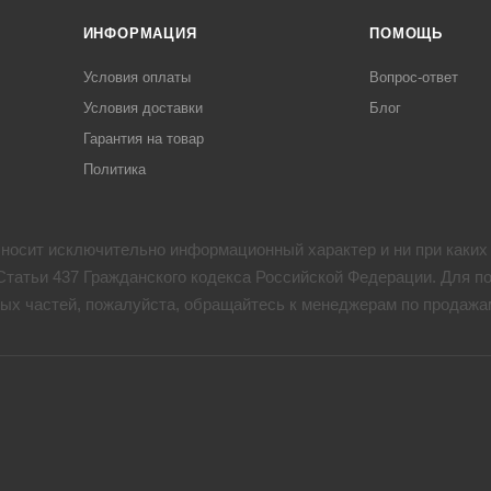
ИНФОРМАЦИЯ
ПОМОЩЬ
Условия оплаты
Вопрос-ответ
Условия доставки
Блог
Гарантия на товар
Политика
 носит исключительно информационный характер и ни при каких
татьи 437 Гражданского кодекса Российской Федерации. Для п
ых частей, пожалуйста, обращайтесь к менеджерам по продажа