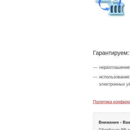
Гарантируем:
неразглашение
использование
электронных у
Политика конфид
Внимание - Ва
Сбербанке РФ вз