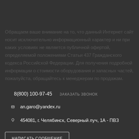
Обращаем ваше внимание на то, что данный Интернет сайт
носит исключительно информационный характер и ни при
каких условиях не является публичной офертой,
определяемой положениями Статьи 437 Гражданского
кодекса Российской Федерации. Для получения подробной
информации о стоимости оборудования и запасных частей,
пожалуйста, обращайтесь к менеджерам по продажам.
8(800) 100-97-45
ЗАКАЗАТЬ ЗВОНОК
an.garo@yandex.ru
454081, г. Челябинск, Северный луч, 1А - ПВЗ
НАПИСАТЬ СООБЩЕНИЕ