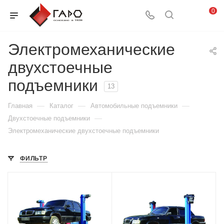
0
Электромеханические
двухстоечные
подъемники
13
—
—
—
Главная
Каталог
Автомобильные подъемники
—
Двухстоечные подъемники
Электромеханические двухстоечные подъемники
ФИЛЬТР