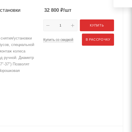
установки
32 800
₽
/шт
КУПИТЬ
снятия/установки
Купить со скидкой
В РАССРОЧКУ
бусов, специальной
емонтаж колеса
од ручной. Диаметр
7"-37") Позволят
 Порошковая