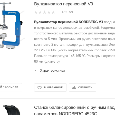
Вулканизатор переносной V3
Арт.: V3
Вулканизатор переносной NORDBERG V3
предна
и покрышек колес легковых автомобилей. Надежна
толстостенного металла Быстрое достижение зад
всего за 5 мин. Эргономичная ручка винтового пр
комплекте 2 метал. насадки для вулканизации Эле
220В/50Гц Мощность нагревательных головок 2х500
Рабочая температура 145-165 °C Размеры нагрева
80 мм (диаметр).
Характеристики
Й ПРОСМОТР
В ИЗБРАННОЕ
СРАВНИТЬ
Станок балансировочный с ручным вв
параметров NORDBERG 4523C