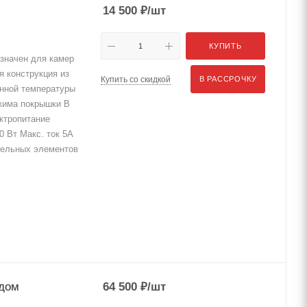
14 500
₽
/шт
КУПИТЬ
значен для камер
я конструкция из
Купить со скидкой
В РАССРОЧКУ
анной температуры
ижима покрышки В
ктропитание
 Вт Макс. ток 5А
тельных элементов
одом
64 500
₽
/шт