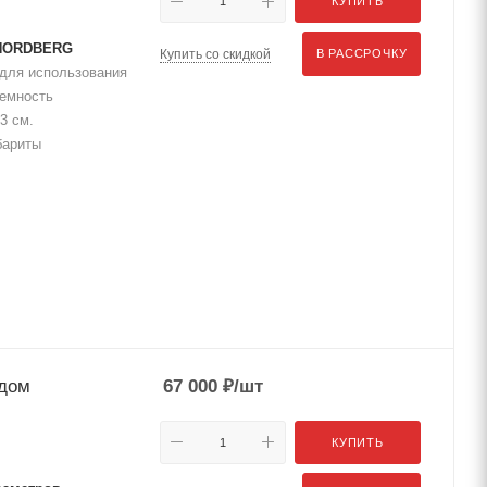
КУПИТЬ
 NORDBERG
Купить со скидкой
В РАССРОЧКУ
для использования
ъемность
3 см.
бариты
одом
67 000
₽
/шт
КУПИТЬ