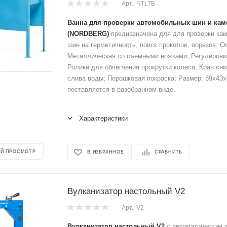
Арт.: NTLTB
Ванна для проверки автомобильных шин и кам
(NORDBERG)
предназначена для для проверки ка
шин на герметичность, поиск проколов, порезов. О
Металлическая со съемными ножками; Регулировк
Ролики для облегчения прокрутки колеса; Кран сн
слива воды; Порошковая покраска; Размер: 89х43х
поставляется в разобранном виде.
Характеристики
Й ПРОСМОТР
В ИЗБРАННОЕ
СРАВНИТЬ
Вулканизатор настольный V2
Арт.: V2
Вулканизатор настольный V2
с автоматическим 