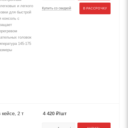
легковых и легкого
Купить со скидкой
В РАССРОЧКУ
ловки для быстрой
я консоль с
вращает
ерегревом
вательных головок
мпература 145-175
Размеры
кейсе, 2 т
4 420
₽
/шт