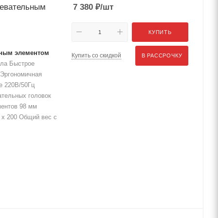
ревательным
7 380
₽
/шт
КУПИТЬ
ьным элементом
Купить со скидкой
В РАССРОЧКУ
лла Быстрое
 Эргономичная
е 220В/50Гц
ательных головок
ментов 98 мм
 x 200 Общий вес с