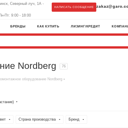
бинск, Северный луч, 1А -
zakaz@garo.c
НАПИСАТЬ СООБЩЕНИЕ
н-Пт: 9:00 - 18:00
БРЕНДЫ
КАК КУПИТЬ
ЛИЗИНГ/КРЕДИТ
КОМПАН
ние Nordberg
76
омонтажное оборудование Nordberg
астание)
вет
Страна производства
Бренд