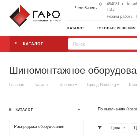
454081, г. Челя
Челябинск
ПВЗ
Режим работы: П
КАТАЛОГ
ГОТОВЫЕ РЕШЕНИЯ
КАТАЛОГ
Шиномонтажное оборудова
—
—
—
—
Главная
Каталог
Бренды
Бренд Nordberg
Шин
По умолчанию (возр
КАТАЛОГ
Распродажа оборудования
Цена
Ц