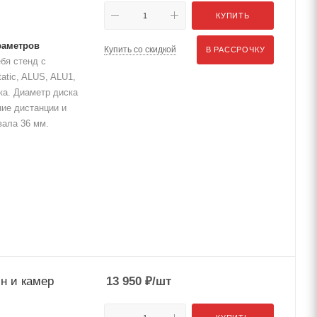
КУПИТЬ
раметров
Купить со скидкой
В РАССРОЧКУ
бя стенд с
atic, ALUS, ALU1,
ка. Диаметр диска
ние дистанции и
вала 36 мм.
н и камер
13 950
₽
/шт