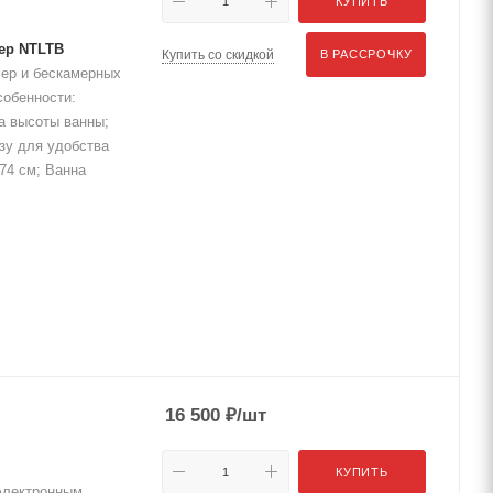
КУПИТЬ
ер NTLTB
Купить со скидкой
В РАССРОЧКУ
мер и бескамерных
собенности:
а высоты ванны;
изу для удобства
74 см; Ванна
16 500
₽
/шт
КУПИТЬ
электронным