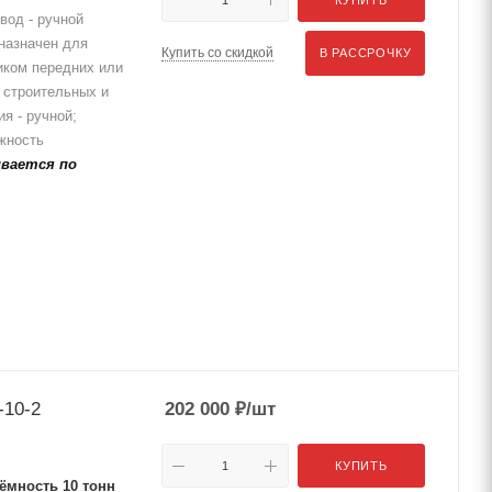
вод - ручной
дназначен для
Купить со скидкой
В РАССРОЧКУ
иком передних или
, строительных и
я - ручной;
жность
вается по
-10-2
202 000
₽
/шт
КУПИТЬ
мность 10 тонн