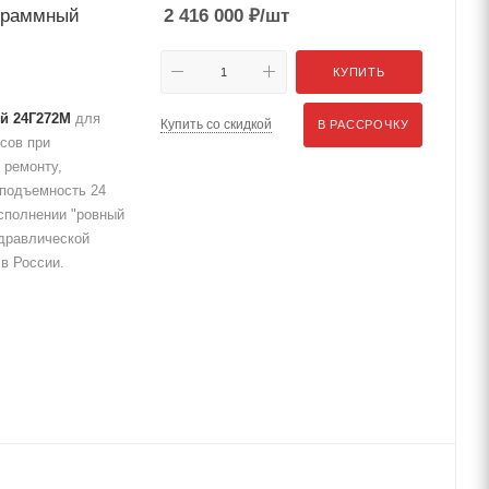
граммный
2 416 000
₽
/шт
КУПИТЬ
й 24Г272М
для
Купить со скидкой
В РАССРОЧКУ
сов при
 ремонту,
оподъемность 24
исполнении "ровный
дравлической
в России.