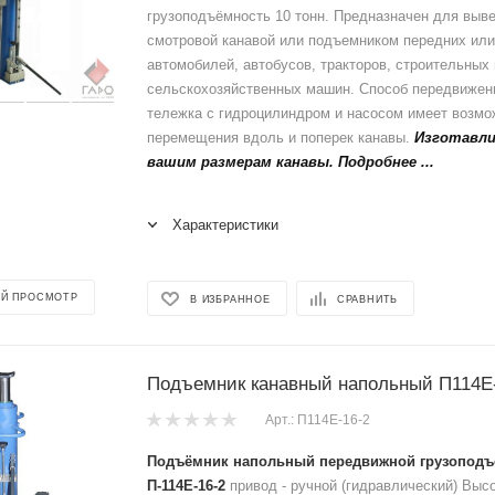
грузоподъёмность 10 тонн. Предназначен для выв
смотровой канавой или подъемником передних или
автомобилей, автобусов, тракторов, строительных 
сельскохозяйственных машин. Способ передвижени
тележка с гидроцилиндром и насосом имеет возмо
перемещения вдоль и поперек канавы.
Изготавли
вашим размерам канавы. Подробнее ...
Характеристики
Й ПРОСМОТР
В ИЗБРАННОЕ
СРАВНИТЬ
Подъемник канавный напольный П114Е
Арт.: П114Е-16-2
Подъёмник напольный передвижной грузоподъё
П-114Е-16-2
привод - ручной (гидравлический) Выс