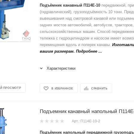
Подъёмник канавный П114Е-10
передвижной, при
(гидравлический), грузоподъёмность 10 тонн. Пре
вывешивания над смотровой канавой или подъемн
задних мостов автомобилей, автобусов, тракторов
сельскохозяйственных машин. Способ передвижени
тележка с гидроцилиндром и насосом имеет возмо
перемещения вдоль и поперек канавы.
Изготавли
вашим размерам. Подробнее ...
Характеристики
Й ПРОСМОТР
В ИЗБРАННОЕ
СРАВНИТЬ
Подъемник канавный напольный П114Е
Арт.: П114Е-10-2
Подъёмник напольный передвижной грузоподъё