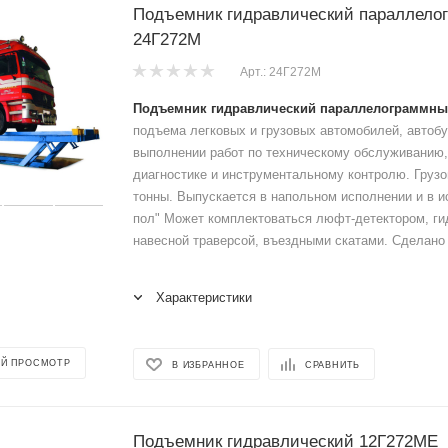
Подъемник гидравлический параллело
24Г272М
Арт.: 24Г272M
Подъемник гидравлический параллелограммны
подъема легковых и грузовых автомобилей, автобу
выполнении работ по техническому обслуживанию,
диагностике и инструментальному контролю. Груз
тонны. Выпускается в напольном исполнении и в 
пол" Может комплектоваться люфт-детектором, ги
навесной траверсой, въездными скатами. Сделано 
Характеристики
Й ПРОСМОТР
В ИЗБРАННОЕ
СРАВНИТЬ
Подъемник гидравлический 12Г272МЕ