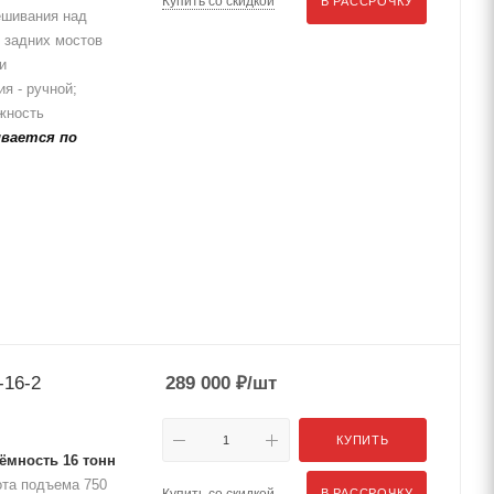
Купить со скидкой
В РАССРОЧКУ
ешивания над
 задних мостов
и
я - ручной;
жность
вается по
-16-2
289 000
₽
/шт
КУПИТЬ
мность 16 тонн
ота подъема 750
Купить со скидкой
В РАССРОЧКУ