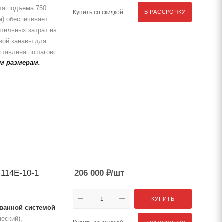
та подъема 750
Купить со скидкой
В РАССРОЧКУ
м) обеспечивает
ительных затрат на
вой канавы для
ставлена пошагово
м размерам.
114Е-10-1
206 000
₽
/шт
КУПИТЬ
ванной системой
ческий),