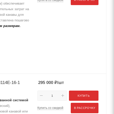
м) обеспечивает
ительных затрат на
вой канавы для
ставлена пошагово
м размерам.
114Е-16-1
295 000
₽
/шт
КУПИТЬ
ванной системой
еский),
Купить со скидкой
В РАССРОЧКУ
ровой канавой или