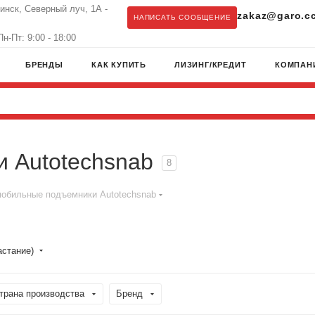
бинск, Северный луч, 1А -
zakaz@garo.c
НАПИСАТЬ СООБЩЕНИЕ
н-Пт: 9:00 - 18:00
БРЕНДЫ
КАК КУПИТЬ
ЛИЗИНГ/КРЕДИТ
КОМПАН
 Autotechsnab
8
обильные подъемники Autotechsnab
астание)
трана производства
Бренд