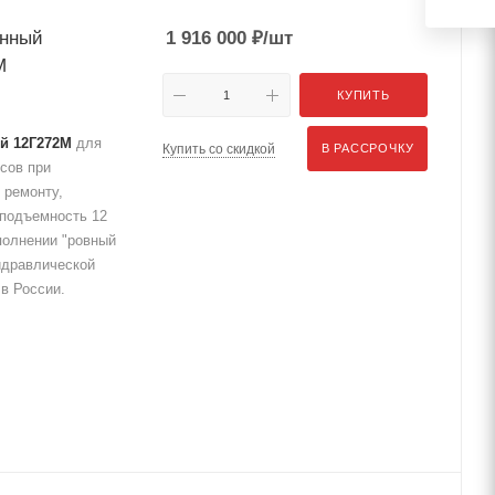
енный
1 916 000
₽
/шт
М
КУПИТЬ
й 12Г272М
для
Купить со скидкой
В РАССРОЧКУ
сов при
 ремонту,
оподъемность 12
полнении "ровный
идравлической
в России.