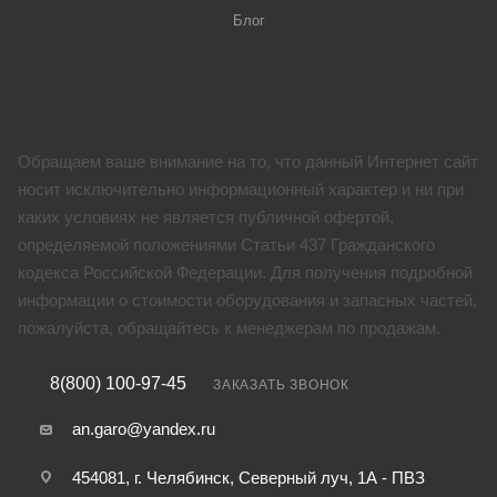
Блог
Обращаем ваше внимание на то, что данный Интернет сайт
носит исключительно информационный характер и ни при
каких условиях не является публичной офертой,
определяемой положениями Статьи 437 Гражданского
кодекса Российской Федерации. Для получения подробной
информации о стоимости оборудования и запасных частей,
пожалуйста, обращайтесь к менеджерам по продажам.
8(800) 100-97-45
ЗАКАЗАТЬ ЗВОНОК
an.garo@yandex.ru
454081, г. Челябинск, Северный луч, 1А - ПВЗ