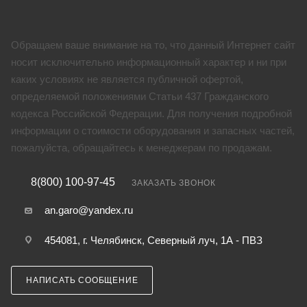
Обращаем ваше внимание на то, что данный Интернет сайт
носит исключительно информационный характер и ни при
каких условиях не является публичной офертой,
определяемой положениями Статьи 437 Гражданского
кодекса Российской Федерации. Для получения подробной
информации о стоимости оборудования и запасных частей,
пожалуйста, обращайтесь к менеджерам по продажам.
8(800) 100-97-45
ЗАКАЗАТЬ ЗВОНОК
an.garo@yandex.ru
454081, г. Челябинск, Северный луч, 1А - ПВЗ
НАПИСАТЬ СООБЩЕНИЕ