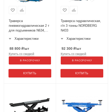
Траверса
Траверса гидравлическая,
пневмогидравлическая 2 т
г/п 3 тонны NORDBERG
для подъемников N634,
N433
4445J, 4450J, N423A_B
Характеристики
Характеристики
88 800
₽
/шт
92 300
₽
/шт
Купить со скидкой
Купить со скидкой
В РАССРОЧКУ
В РАССРОЧКУ
КУПИТЬ
КУПИТЬ