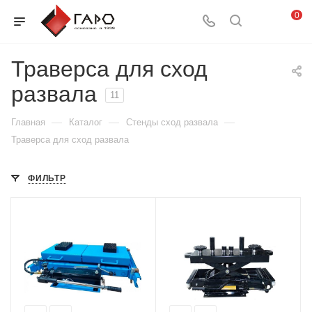
0
Траверса для сход
развала
11
—
—
—
Главная
Каталог
Стенды сход развала
Траверса для сход развала
ФИЛЬТР