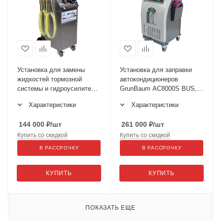
Установка для замены
Установка для заправки
жидкостей тормозной
автокондиционеров
системы и гидроусилителя
GrunBaum AC8000S BUS,
руля GrunBaum BRK3000
автомат, R134, подогрев,
Характеристики
Характеристики
шланг 5м.
144 000
₽
/шт
261 000
₽
/шт
Купить со скидкой
Купить со скидкой
В РАССРОЧКУ
В РАССРОЧКУ
КУПИТЬ
КУПИТЬ
ПОКАЗАТЬ ЕЩЕ