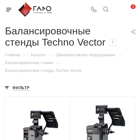
0
Балансировочные
стенды Techno Vector
7
—
—
—
Главная
Каталог
Шиномонтажное оборудование
—
Балансировочные станки
Балансировочные стенды Techno Vector
ФИЛЬТР