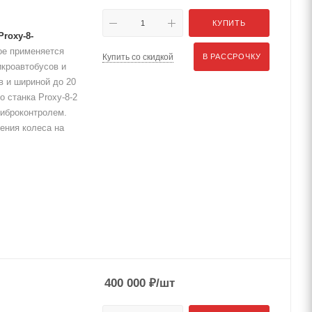
КУПИТЬ
roxy-8-
ое применяется
Купить со скидкой
В РАССРОЧКУ
икроавтобусов и
в и шириной до 20
 станка Proxy-8-2
виброконтролем.
ения колеса на
400 000
₽
/шт