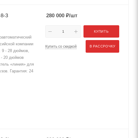
8-3
280 000
₽
/шт
КУПИТЬ
равтоматический
ссийской компании
Купить со скидкой
В РАССРОЧКУ
 9 - 28 дюймов,
 - 20 дюймов
атель «линия» для
зов. Гарантия: 24