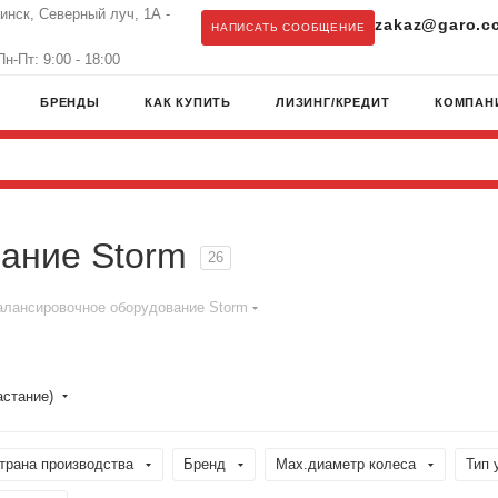
бинск, Северный луч, 1А -
zakaz@garo.c
НАПИСАТЬ СООБЩЕНИЕ
н-Пт: 9:00 - 18:00
БРЕНДЫ
КАК КУПИТЬ
ЛИЗИНГ/КРЕДИТ
КОМПАН
ание Storm
26
алансировочное оборудование Storm
астание)
трана производства
Бренд
Мах.диаметр колеса
Тип 