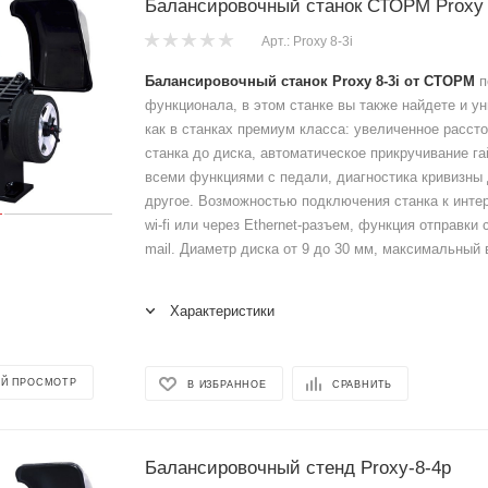
Балансировочный станок СТОРМ Proxy 
Арт.: Proxy 8-3i
Балансировочный станок Proxy 8-3i от СТОРМ
п
функционала, в этом станке вы также найдете и у
как в станках премиум класса: увеличенное рассто
станка до диска, автоматическое прикручивание га
всеми функциями с педали, диагностика кривизны 
другое. Возможностью подключения станка к инте
wi-fi или через Ethernet-разъем, функция отправки 
mail. Диаметр диска от 9 до 30 мм, максимальный ве
Характеристики
Й ПРОСМОТР
В ИЗБРАННОЕ
СРАВНИТЬ
Балансировочный стенд Proxy-8-4p