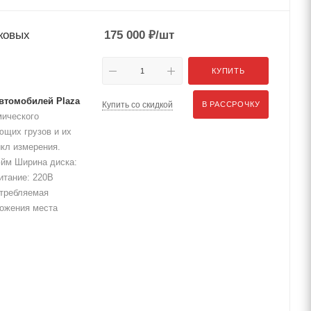
ковых
175 000
₽
/шт
КУПИТЬ
втомобилей Plaza
Купить со скидкой
В РАССРОЧКУ
мического
ющих грузов и их
икл измерения.
дюйм Ширина диска:
итание: 220В
отребляемая
ожения места