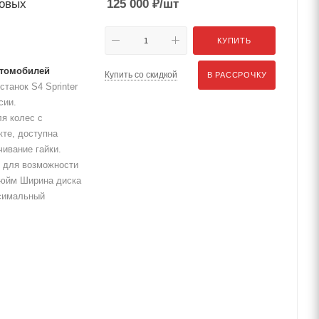
ковых
125 000
₽
/шт
КУПИТЬ
втомобилей
Купить со скидкой
В РАССРОЧКУ
танок S4 Sprinter
сии.
я колес с
те, доступна
чивание гайки.
 для возможности
 дюйм Ширина диска
ксимальный