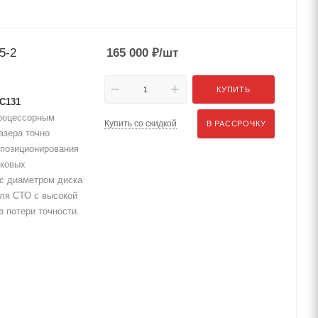
5-2
165 000
₽
/шт
КУПИТЬ
С131
процессорным
Купить со скидкой
В РАССРОЧКУ
азера точно
 позиционирования
гковых
 с диаметром диска
ля СТО с высокой
з потери точности.