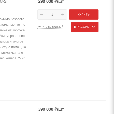
8-3i
290 000
₽
/шт
КУПИТЬ
омимо базового
никальные, точно
Купить со скидкой
В РАССРОЧКУ
яние от корпуса
йки, управление
диска и многое
рнету с помощью
статистики на e-
с колеса 75 кг. ...
390 000
₽
/шт