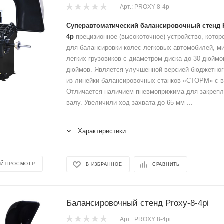
Арт.: PROXY 8-4p
Суперавтоматический балансировочный стенд P
4p
прецизионное (высокоточное) устройство, котор
для балансировки колес легковых автомобилей, м
легких грузовиков с диаметром диска до 30 дюймо
дюймов. Является улучшенной версией бюджетного
из линейки балансировочных станков «СТОРМ» с 
Отличается наличием пневмоприжима для закрепл
валу. Увеличили ход захвата до 65 мм ...
Характеристики
Й ПРОСМОТР
В ИЗБРАННОЕ
СРАВНИТЬ
Балансировочный стенд Proxy-8-4pi
Арт.: PROXY 8-4pi