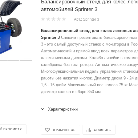
Балансировочный стенд для колес лег
автомобилей Sprinter 3
Арт.: Sprinter 3
Балансировочный стенд для колес легковых а
Sprinter 3
Спешим презентовать балансировочный с
3 - это самый доступный станок с монитором в Рос
Автоматический и прямой ввод всех параметров дл
алюминиевыми дисками. Калибр линейки в комплек
калибровка без тест-ротора. Автоматическое закру
Многофункциональная педаль управления станком
работы без нажатия кнопок. Диаметр диска 9 - 24
1,5 - 15 дюйм Максимальный вес колеса 75 кг Ма
диаметр колеса в сборе 850 мм.
Характеристики
Й ПРОСМОТР
В ИЗБРАННОЕ
СРАВНИТЬ