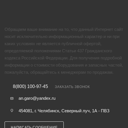
Обращаем ваше внимание на то, что данный Интернет сайт
носит исключительно информационный характер и ни при
каких условиях не является публичной офертой,
определяемой положениями Статьи 437 Гражданского
кодекса Российской Федерации. Для получения подробной
информации о стоимости оборудования и запасных частей,
пожалуйста, обращайтесь к менеджерам по продажам.
8(800) 100-97-45
ЗАКАЗАТЬ ЗВОНОК
an.garo@yandex.ru
454081, г. Челябинск, Северный луч, 1А - ПВЗ
НАПИСАТЬ СООБЩЕНИЕ