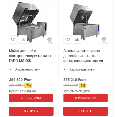
Мойка деталей с
Автоматическая мойка
электроприводом корзины
деталей и агрегатов с
ГАРО МД-90К
электроприводом корзины
ГАРО МД-100Е
Характеристики
Характеристики
394 320
₽
/шт
555 210
₽
/шт
424 000
₽
597 000
₽
-
7
%
-
7
%
Купить со скидкой
Купить со скидкой
В РАССРОЧКУ
В РАССРОЧКУ
КУПИТЬ
КУПИТЬ