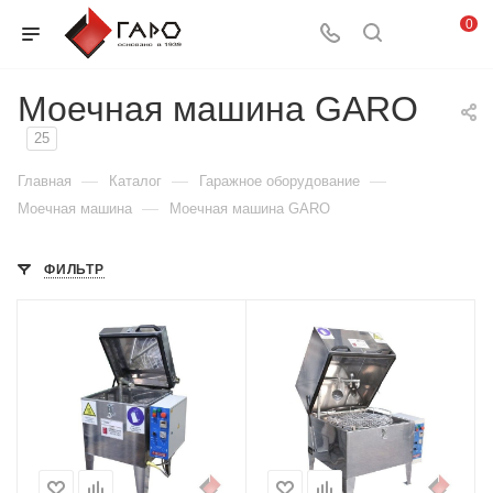
0
Моечная машина GARO
25
—
—
—
Главная
Каталог
Гаражное оборудование
—
Моечная машина
Моечная машина GARO
ФИЛЬТР