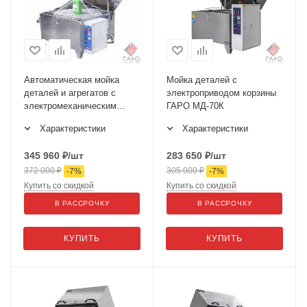
Автоматическая мойка
Мойка деталей с
деталей и агрегатов с
электроприводом корзины
электромеханическим
ГАРО МД-70К
приводом корзины ГАРО
Характеристики
Характеристики
МД-90Е
345 960
₽
/шт
283 650
₽
/шт
372 000
₽
305 000
₽
-
7
%
-
7
%
Купить со скидкой
Купить со скидкой
В РАССРОЧКУ
В РАССРОЧКУ
КУПИТЬ
КУПИТЬ