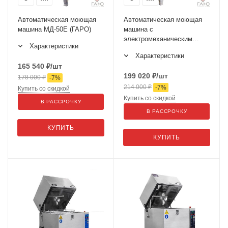
Автоматическая моющая
Автоматическая моющая
машина МД-50Е (ГАРО)
машина с
электромеханическим
Характеристики
приводом корзины ГАРО
Характеристики
МД-60Е
165 540
₽
/шт
199 020
₽
/шт
178 000
₽
-
7
%
214 000
₽
-
7
%
Купить со скидкой
Купить со скидкой
В РАССРОЧКУ
В РАССРОЧКУ
КУПИТЬ
КУПИТЬ