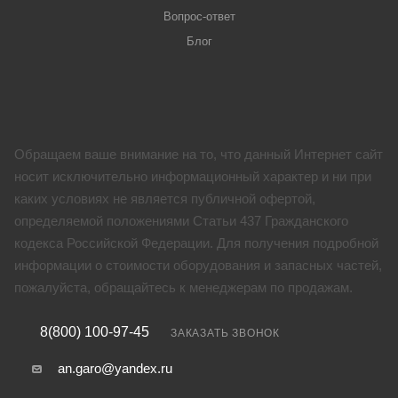
Вопрос-ответ
Блог
Обращаем ваше внимание на то, что данный Интернет сайт
носит исключительно информационный характер и ни при
каких условиях не является публичной офертой,
определяемой положениями Статьи 437 Гражданского
кодекса Российской Федерации. Для получения подробной
информации о стоимости оборудования и запасных частей,
пожалуйста, обращайтесь к менеджерам по продажам.
8(800) 100-97-45
ЗАКАЗАТЬ ЗВОНОК
an.garo@yandex.ru