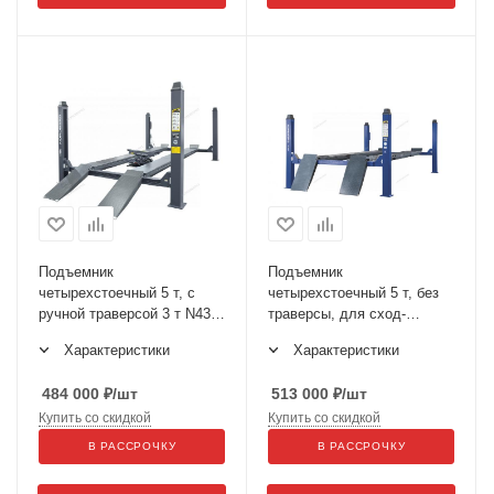
Подъемник
Подъемник
четырехстоечный 5 т, c
четырехстоечный 5 т, без
ручной траверсой 3 т N433,
траверсы, для сход-
для сход-развала,
развала, электростопоры,
Характеристики
Характеристики
механическое снятие
4450J_E
4450_MG(M)
484 000
₽
/шт
513 000
₽
/шт
Купить со скидкой
Купить со скидкой
В РАССРОЧКУ
В РАССРОЧКУ