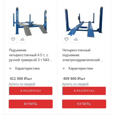
Подъемник
Четырехстоечный
четырехстоечный 4.5 т, с
подъемник
ручной траверсой 3 т N433,
электрогидравлический
380 В 4445J_MB(M)-N433
TS5.5D-4L
Характеристики
Характеристики
411 500
₽
/шт
409 900
₽
/шт
Купить со скидкой
Купить со скидкой
В РАССРОЧКУ
В РАССРОЧКУ
КУПИТЬ
КУПИТЬ