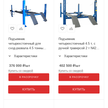
Подъемник
Подъемник
четырехстоечный для
четырехстоечный 4.5 т, c
сход-развала 4.5 тонны
ручной траверсой 2 т N423,
F4.5D-4 AE&T
синий 4445J_MB(M)
Характеристики
Характеристики
376 000
₽
/шт
402 500
₽
/шт
Купить со скидкой
Купить со скидкой
В РАССРОЧКУ
В РАССРОЧКУ
КУПИТЬ
КУПИТЬ