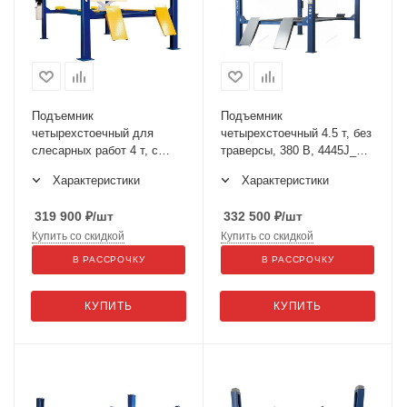
Подъемник
Подъемник
четырехстоечный для
четырехстоечный 4.5 т, без
слесарных работ 4 т, с
траверсы, 380 В, 4445J_M
траверсой 2 т TS4D-4
(B/G)
Характеристики
Характеристики
319 900
₽
/шт
332 500
₽
/шт
Купить со скидкой
Купить со скидкой
В РАССРОЧКУ
В РАССРОЧКУ
КУПИТЬ
КУПИТЬ