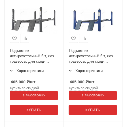
Подъемник
Подъемник
четырехстоечный 5 т, без
четырехстоечный 5 т, без
траверсы, для сход-
траверсы, для сход-
развала, механическое
развала, механическое
Характеристики
Характеристики
снятие, серый 4450_MG
снятие, синий 4450_MB
405 000
₽
/шт
405 000
₽
/шт
Купить со скидкой
Купить со скидкой
В РАССРОЧКУ
В РАССРОЧКУ
КУПИТЬ
КУПИТЬ