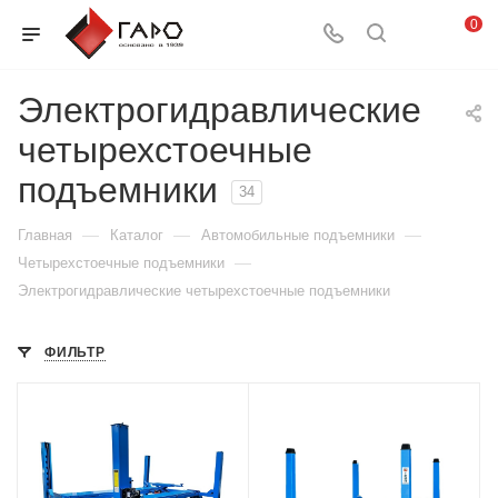
0
Электрогидравлические
четырехстоечные
подъемники
34
—
—
—
Главная
Каталог
Автомобильные подъемники
—
Четырехстоечные подъемники
Электрогидравлические четырехстоечные подъемники
ФИЛЬТР