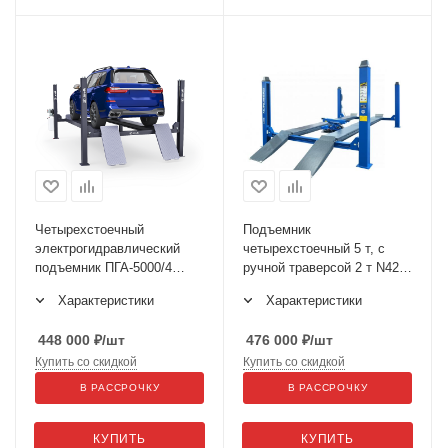
Четырехстоечный
Подъемник
электрогидравлический
четырехстоечный 5 т, с
подъемник ПГА-5000/4
ручной траверсой 2 т N423,
(слесарный)
для сход-развала, мех.
Характеристики
Характеристики
снятие, синий 4450_MB(M2)
448 000
₽
/шт
476 000
₽
/шт
Купить со скидкой
Купить со скидкой
В РАССРОЧКУ
В РАССРОЧКУ
КУПИТЬ
КУПИТЬ