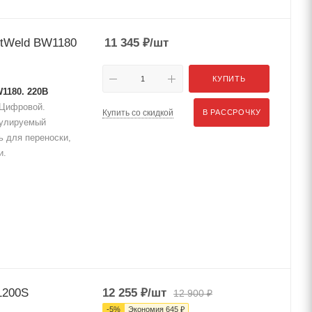
stWeld BW1180
11 345
₽
/шт
КУПИТЬ
1180. 220В
, Цифровой.
Купить со скидкой
В РАССРОЧКУ
егулируемый
ь для переноски,
и.
1200S
12 255
₽
/шт
12 900
₽
-
5
%
Экономия
645
₽