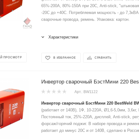
65%-200А, 80%-150А при 20С, Anti-stick, "штыковая
-20С до +40С. Потребляемая мощность - до 7,3кВА
сварочные провода, ремень. Упаковка: картон.
Характеристики
Й ПРОСМОТР
В ИЗБРАННОЕ
СРАВНИТЬ
Инвертор сварочный БэстМини 220 Be
Арт.: BW1122
Инвертор сварочный БэстМини 220 BestWeld BW
(работает от 140В), 1Ф, 10-220A, Ø1,6-5,0мм, 3,6кг
Постоянный ток, 25%-220А, дисплей, Anti-stick, р
форсаж/горячий поджиг. В наборе провода и ремен
работает до минус 20С и от 140В, сделано в Росси