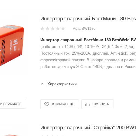
Инвертор сварочный БэстМини 180 Be
Арт.: BW1180
Инвертор сварочный БэстМини 180 BestWeld BW
(работает от 140В), 1Ф, 10-160A, Ø1,6-4,0мм, 2,7кг
Постоянный ток, 25%-180А, дисплей, Anti-stick, р
форсаж/горячий поджиг. В наборе провода и ремен
работает до минус 20С и от 140В, сделано в Росси
Характеристики
Й ПРОСМОТР
В ИЗБРАННОЕ
СРАВНИТЬ
Инвертор сварочный "Стройка" 200 BW