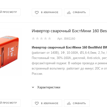
Й ПРОСМОТР
В ИЗБРАННОЕ
СРАВНИТЬ
Инвертор сварочный БэстМини 160 Be
Арт.: BW1160
Инвертор сварочный БэстМини 160 BestWeld BW
(работает от 140В), 1Ф, 10-160A, Ø1,6-4,0мм, 2,7кг
Постоянный ток, 30%-160А, дисплей, Anti-stick, р
форсаж/горячий поджиг. В наборе провода и ремен
встроенный вольтметр. работает до минус 20С и от
России.
Характеристики
Й ПРОСМОТР
В ИЗБРАННОЕ
СРАВНИТЬ