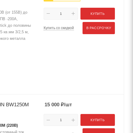
0В (от 155В) до
КУПИТЬ
%ПВ -200А,
Stick до половины
Купить со скидкой
В РАССРОЧКУ
5 кв.мм 3/2,5 м,
нкого металла
CHN BW1250M
15 000
₽
/шт
КУПИТЬ
0M (220В)
остоянный ток,