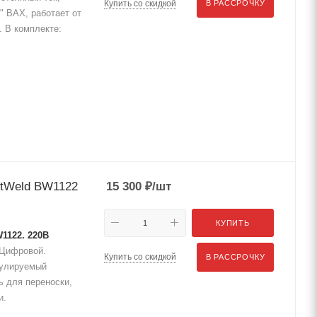
Купить со скидкой
В РАССРОЧКУ
" ВАХ, работает от
. В комплекте:
stWeld BW1122
15 300
₽
/шт
КУПИТЬ
1122. 220В
, Цифровой.
Купить со скидкой
В РАССРОЧКУ
егулируемый
ь для переноски,
и.