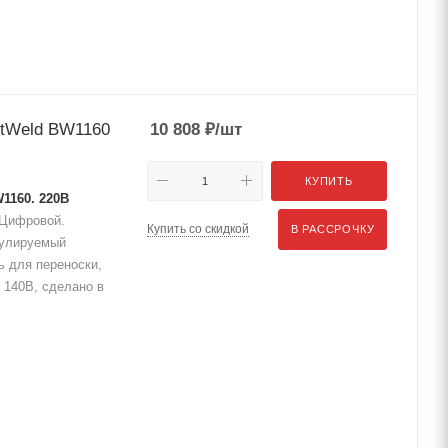
stWeld BW1160
10 808
₽
/шт
КУПИТЬ
1160. 220В
, Цифровой.
Купить со скидкой
В РАССРОЧКУ
егулируемый
ь для переноски,
 140В, сделано в