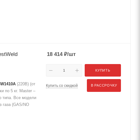
estWeld
18 414
₽
/шт
КУПИТЬ
 BW1410A
(220В) (от
Купить со скидкой
В РАССРОЧКУ
и по 5 кг. Master –
 типа. Все модели
ез газа (GAS/NO