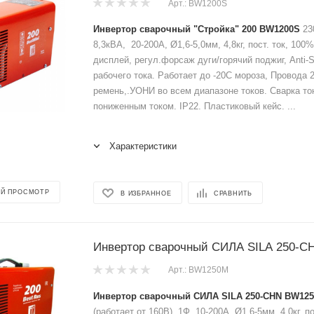
Арт.: BW1200S
Инвертор сварочный "Стройка" 200 BW1200S
23
8,3кВА, 20-200A, Ø1,6-5,0мм, 4,8кг, пост. ток, 100
дисплей, регул.форсаж дуги/горячий поджиг, Anti-
рабочего тока. Работает до -20С мороза, Провода 2
ремень,.УОНИ во всем диапазоне токов. Сварка то
пониженным током. IP22. Пластиковый кейс. ...
Характеристики
Й ПРОСМОТР
В ИЗБРАННОЕ
СРАВНИТЬ
Инвертор сварочный СИЛА SILA 250-
Арт.: BW1250M
Инвертор сварочный СИЛА SILA 250-CHN BW125
(работает от 160В), 1Ф, 10-200А, Ø1,6-5мм, 4,0кг, п