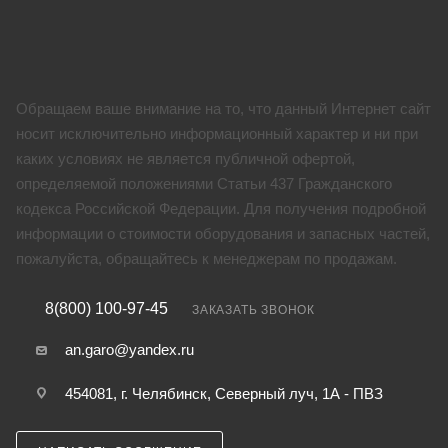
Обращаем ваше внимание на то, что данный Интернет сайт
носит исключительно информационный характер и ни при
каких условиях не является публичной офертой,
определяемой положениями Статьи 437 Гражданского
кодекса Российской Федерации. Для получения подробной
информации о стоимости оборудования и запасных частей,
пожалуйста, обращайтесь к менеджерам по продажам.
8(800) 100-97-45
ЗАКАЗАТЬ ЗВОНОК
an.garo@yandex.ru
454081, г. Челябинск, Северный луч, 1А - ПВЗ