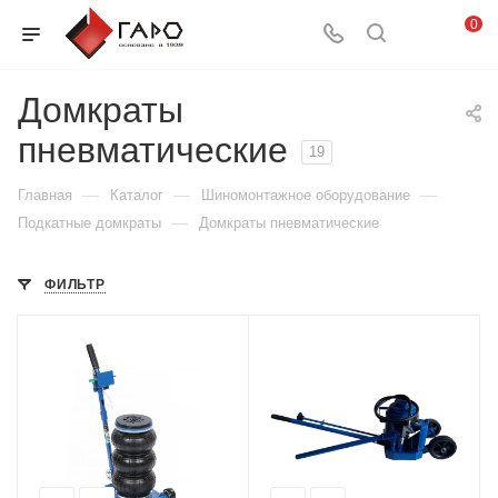
0
Домкраты
пневматические
19
—
—
—
Главная
Каталог
Шиномонтажное оборудование
—
Подкатные домкраты
Домкраты пневматические
ФИЛЬТР