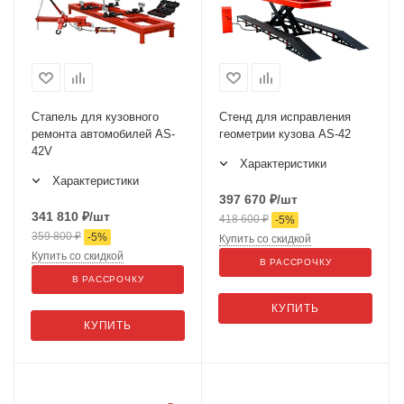
Стапель для кузовного
Стенд для исправления
ремонта автомобилей AS-
геометрии кузова AS-42
42V
Характеристики
Характеристики
397 670
₽
/шт
341 810
₽
/шт
418 600
₽
-
5
%
359 800
₽
-
5
%
Купить со скидкой
Купить со скидкой
В РАССРОЧКУ
В РАССРОЧКУ
КУПИТЬ
КУПИТЬ