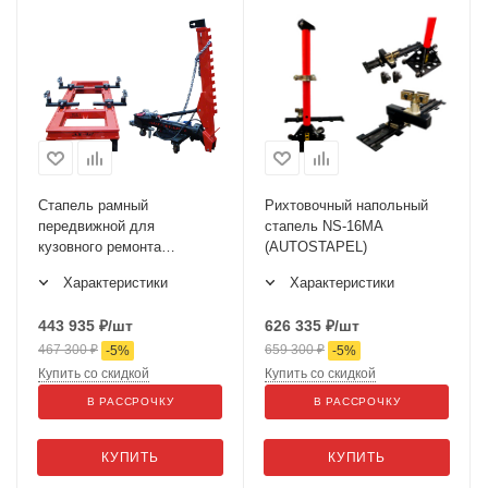
Стапель рамный
Рихтовочный напольный
передвижной для
стапель NS-16MA
кузовного ремонта
(AUTOSTAPEL)
автомобилей AS-42M
Характеристики
Характеристики
443 935
₽
/шт
626 335
₽
/шт
467 300
₽
659 300
₽
-
5
%
-
5
%
Купить со скидкой
Купить со скидкой
В РАССРОЧКУ
В РАССРОЧКУ
КУПИТЬ
КУПИТЬ