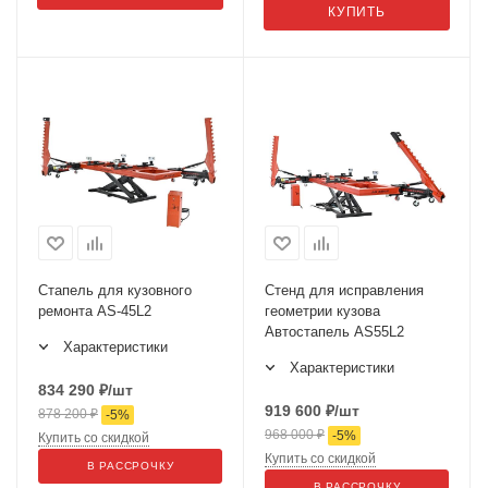
КУПИТЬ
Стапель для кузовного
Стенд для исправления
ремонта AS-45L2
геометрии кузова
Автостапель AS55L2
Характеристики
Характеристики
834 290
₽
/шт
919 600
₽
/шт
878 200
₽
-
5
%
968 000
₽
-
5
%
Купить со скидкой
Купить со скидкой
В РАССРОЧКУ
В РАССРОЧКУ