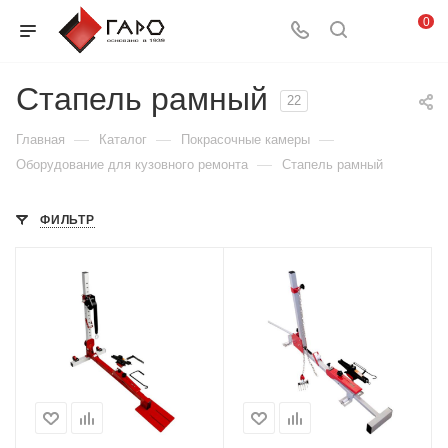
0
Стапель рамный
22
—
—
—
Главная
Каталог
Покрасочные камеры
—
Оборудование для кузовного ремонта
Стапель рамный
ФИЛЬТР