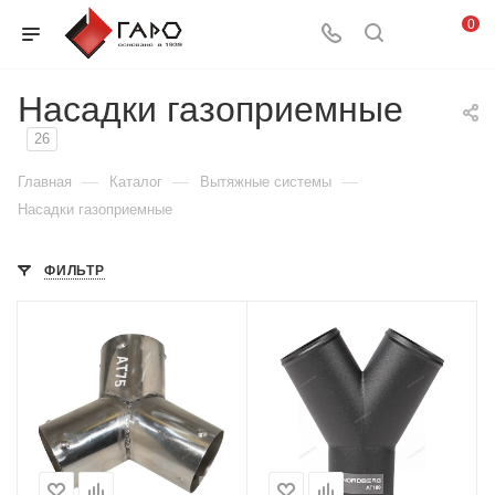
0
Насадки газоприемные
26
—
—
—
Главная
Каталог
Вытяжные системы
Насадки газоприемные
ФИЛЬТР