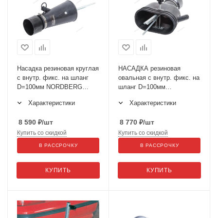
Насадка резиновая круглая
НАСАДКА резиновая
с внутр. фикс. на шланг
овальная с внутр. фикс. на
D=100мм NORDBERG
шланг D=100мм
AN100RP
NORDBERG AN100DP
Характеристики
Характеристики
8 590
₽
/шт
8 770
₽
/шт
Купить со скидкой
Купить со скидкой
В РАССРОЧКУ
В РАССРОЧКУ
КУПИТЬ
КУПИТЬ