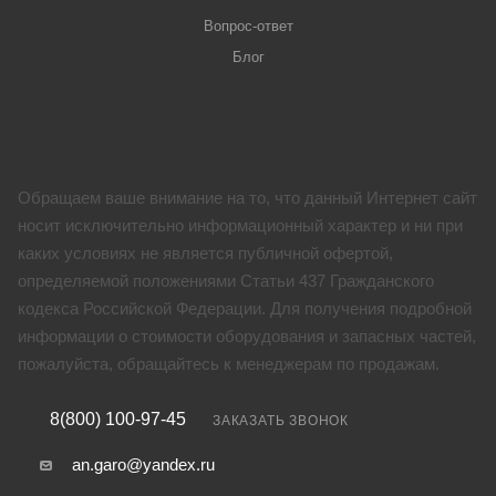
Вопрос-ответ
Блог
Обращаем ваше внимание на то, что данный Интернет сайт
носит исключительно информационный характер и ни при
каких условиях не является публичной офертой,
определяемой положениями Статьи 437 Гражданского
кодекса Российской Федерации. Для получения подробной
информации о стоимости оборудования и запасных частей,
пожалуйста, обращайтесь к менеджерам по продажам.
8(800) 100-97-45
ЗАКАЗАТЬ ЗВОНОК
an.garo@yandex.ru