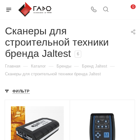
0
Сканеры для
строительной техники
бренда Jaltest
6
—
—
—
—
Главная
Каталог
Бренды
Бренд Jaltest
Сканеры для строительной техники бренда Jaltest
ФИЛЬТР